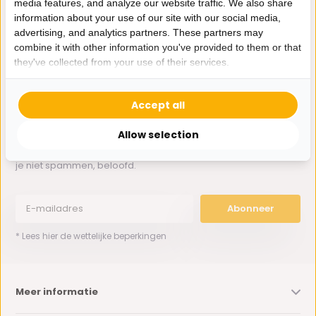
media features, and analyze our website traffic. We also share
Whatsapp ons
information about your use of our site with our social media,
advertising, and analytics partners. These partners may
0162-231130
combine it with other information you've provided to them or that
klantenservice@bazaaronline.nl
they've collected from your use of their services.
Accept all
Allow selection
Ontvang de nieuwste aanbiedingen en promoties. We zullen
je niet spammen, beloofd.
Abonneer
* Lees hier de wettelijke beperkingen
Meer informatie