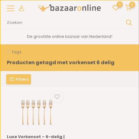
0
0
De grootste online bazaar van Nederland!
Tags
Producten getagd met vorkenset 6 delig
Filters
Luxe Vorkenset – 6-delig |