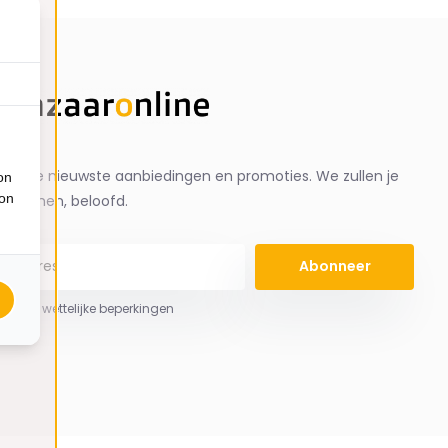
ng de nieuwste aanbiedingen en promoties. We zullen je
on
ion
spammen, beloofd.
Abonneer
 hier de wettelijke beperkingen