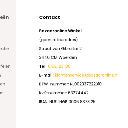
ieën
Contact
Bazaaronline Winkel
(geen retouradres)
atie
Straat van Gibraltar 2
3446 CM Woerden
felen
Tel:
0162-231130
n
E-mail:
klantenservice@bazaaronline.nl
den
BTW-nummer: NL002337222B10
rt
KvK-nummer: 63274442
IBAN: NL61 INGB 0006 8373 25