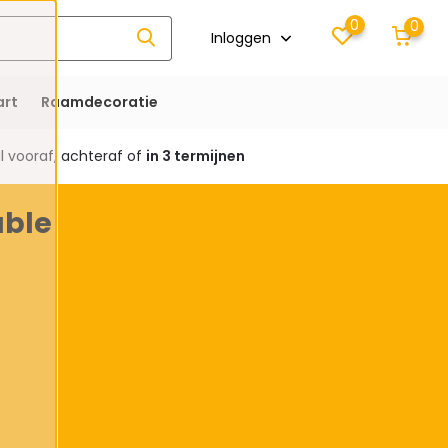
0
0
Inloggen
rt
Raamdecoratie
 vooraf, achteraf of
in 3 termijnen
able