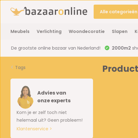
Alle categorieën
Meubels
Verlichting
Woondecoratie
Slapen
K
De grootste online bazaar van Nederland!
2000m2
sh
Product
Tags
Advies van
onze experts
Kom je er zelf toch niet
helemaal uit? Geen probleem!
Klantenservice >