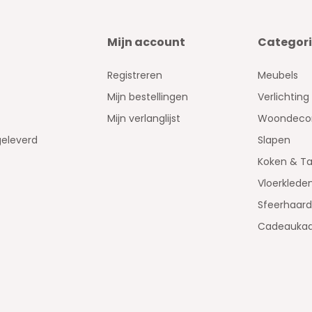
Mijn account
Categor
Registreren
Meubels
Mijn bestellingen
Verlichting
Mijn verlanglijst
Woondecor
geleverd
Slapen
Koken & Ta
Vloerklede
Sfeerhaar
Cadeaukaa