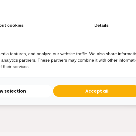
out cookies
Details
Heb je een vraag?
Binnen 24 uur antwoord op je vraag!
Ontva
edia features, and analyze our website traffic. We also share informati
Bereikbaar van ma - vr 10:00 tot 17:00
d analytics partners. These partners may combine it with other informat
niet 
 their services.
0162-231130
klantenservice@bazaaronline.nl
ow selection
Accept all
* Lees