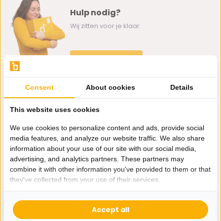
Hulp nodig?
Wij zitten voor je klaar.
Whatsapp ons
0162-231130
Consent
About cookies
Details
klantenservice@bazaaronline.nl
This website uses cookies
We use cookies to personalize content and ads, provide social
media features, and analyze our website traffic. We also share
information about your use of our site with our social media,
Ontvang de nieuwste aanbiedingen en promoties. We zullen
advertising, and analytics partners. These partners may
je niet spammen, beloofd.
combine it with other information you've provided to them or that
they've collected from your use of their services.
Abonneer
Accept all
* Lees hier de wettelijke beperkingen