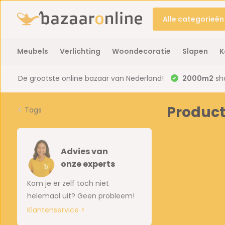
Alle categorieën
Meubels
Verlichting
Woondecoratie
Slapen
K
De grootste online bazaar van Nederland!
2000m2
sh
Product
Tags
Advies van
onze experts
Kom je er zelf toch niet
helemaal uit? Geen probleem!
Klantenservice >