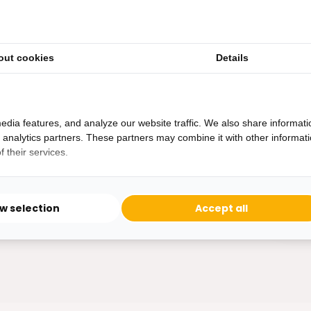
out cookies
Details
Heb je een vraag?
Binnen 24 uur antwoord op je vraag!
Ontva
edia features, and analyze our website traffic. We also share informati
Bereikbaar van ma - vr 10:00 tot 17:00
d analytics partners. These partners may combine it with other informat
niet 
 their services.
0162-231130
klantenservice@bazaaronline.nl
ow selection
Accept all
* Lees