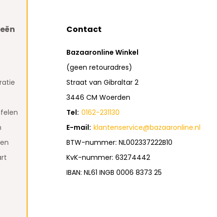
ieën
Contact
Bazaaronline Winkel
(geen retouradres)
atie
Straat van Gibraltar 2
3446 CM Woerden
felen
Tel:
0162-231130
n
E-mail:
klantenservice@bazaaronline.nl
den
BTW-nummer: NL002337222B10
rt
KvK-nummer: 63274442
IBAN: NL61 INGB 0006 8373 25