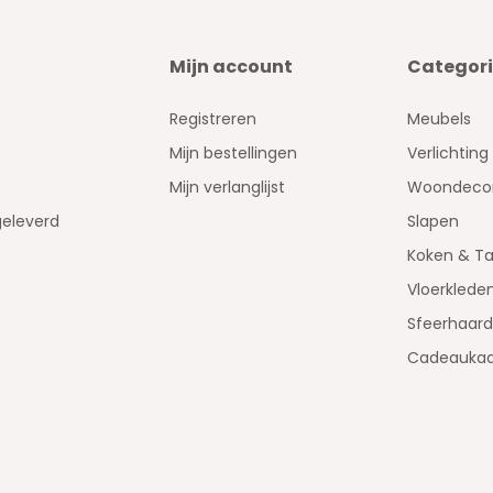
Mijn account
Categor
Registreren
Meubels
Mijn bestellingen
Verlichting
Mijn verlanglijst
Woondecor
geleverd
Slapen
Koken & Ta
Vloerklede
Sfeerhaar
Cadeaukaa