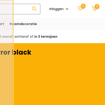
0
0
Inloggen
rt
Raamdecoratie
 vooraf, achteraf of
in 3 termijnen
ror black