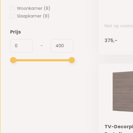
Woonkamer
(8)
Slaapkamer
(8)
Niet op voorr
Prijs
375,-
-
TV-Decorpl