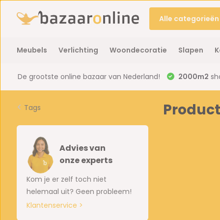
Alle categorieën
Meubels
Verlichting
Woondecoratie
Slapen
K
De grootste online bazaar van Nederland!
2000m2
sh
Product
Tags
Advies van
onze experts
Kom je er zelf toch niet
helemaal uit? Geen probleem!
Klantenservice >