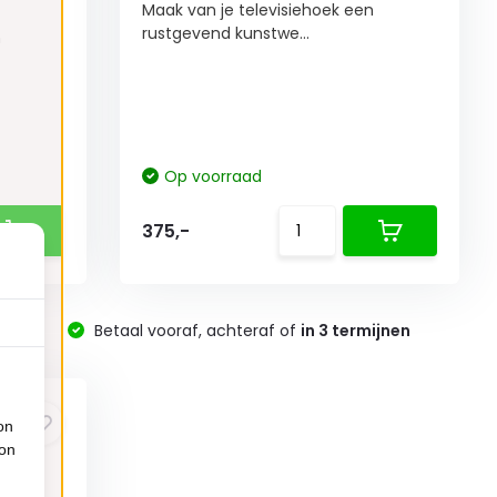
Maak van je televisiehoek een
rustgevend kunstwe...
n
Op voorraad
375,-
-
Betaal vooraf, achteraf of
in 3 termijnen
on
ion