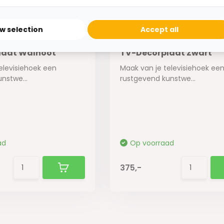
ow selection
Accept all
laat Walnoot
TV-Decorplaat Zwart
elevisiehoek een
Maak van je televisiehoek ee
nstwe...
rustgevend kunstwe...
ad
Op voorraad
375,-