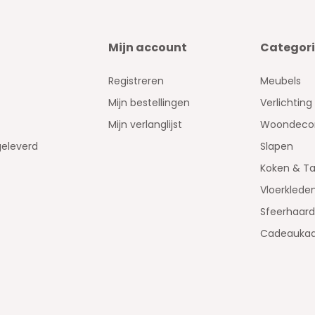
Mijn account
Categor
Registreren
Meubels
Mijn bestellingen
Verlichting
Mijn verlanglijst
Woondecor
geleverd
Slapen
Koken & Ta
Vloerklede
Sfeerhaar
Cadeaukaa