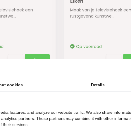
Eiken
elevisiehoek een
Maak van je televisiehoek ee
nstwe...
rustgevend kunstwe...
ad
Op voorraad
375,-
out cookies
Details
m2
showroom in Woerden
Gratis
bezorging vanaf 50.
edia features, and analyze our website traffic. We also share informati
d analytics partners. These partners may combine it with other informat
 their services.