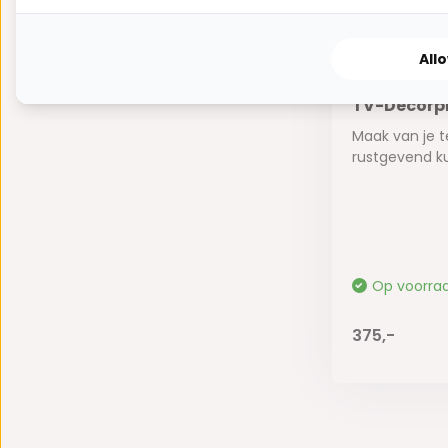
All
TV-Decorp
Maak van je t
rustgevend ku
Op voorra
375,-