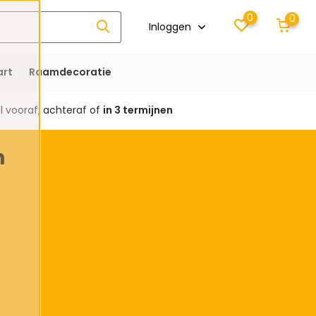
0
0
Inloggen
rt
Raamdecoratie
 vooraf, achteraf of
in 3 termijnen
n