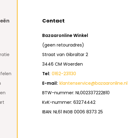
ieën
Contact
Bazaaronline Winkel
(geen retouradres)
atie
Straat van Gibraltar 2
3446 CM Woerden
felen
Tel:
0162-231130
n
E-mail:
klantenservice@bazaaronline.nl
den
BTW-nummer: NL002337222B10
rt
KvK-nummer: 63274442
IBAN: NL61 INGB 0006 8373 25