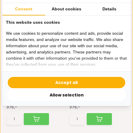
Consent
About cookies
Details
This website uses cookies
We use cookies to personalize content and ads, provide social
media features, and analyze our website traffic. We also share
information about your use of our site with our social media,
advertising, and analytics partners. These partners may
combine it with other information you've provided to them or that
they've collected from your use of their services.
TV-Decorplaat Walnoot
TV-Decorplaat Zwart
Accept all
Maak van je televisiehoek
Maak van je televisiehoek
een rustgevend kunstwe...
een rustgevend kunstwe...
Allow selection
Op voorraad
Op voorraad
375,-
375,-