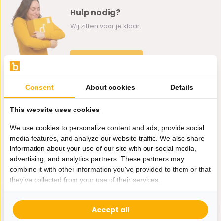
Hulp nodig?
Wij zitten voor je klaar.
Whatsapp ons
0162-231130
Consent
About cookies
Details
klantenservice@bazaaronline.nl
This website uses cookies
We use cookies to personalize content and ads, provide social
media features, and analyze our website traffic. We also share
information about your use of our site with our social media,
Ontvang de nieuwste aanbiedingen en promoties. We zullen
advertising, and analytics partners. These partners may
je niet spammen, beloofd.
combine it with other information you've provided to them or that
they've collected from your use of their services.
Abonneer
Accept all
* Lees hier de wettelijke beperkingen