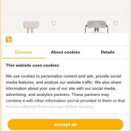
Consent
About cookies
Details
Eetkamerstoel Trisano
Eetkamerstoel Tribanto
This website uses cookies
Bouclé Teddy stof...
Velvet Taupe stof...
Ontdek de elegantie van
Ontdek de elegantie van
We use cookies to personalize content and ads, provide social
eetkamerstoel Trisano, g...
eetkamerstoel Tribanto, ...
media features, and analyze our website traffic. We also share
Op voorraad
Niet op voorraad
information about your use of our site with our social media,
159,-
250,-
149,-
advertising, and analytics partners. These partners may
combine it with other information you've provided to them or that
they've collected from your use of their services.
Accept all