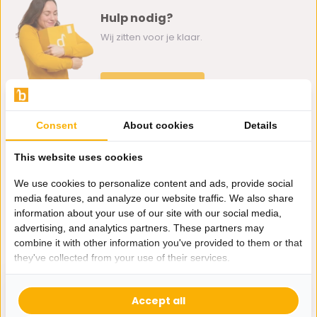
Hulp nodig?
Wij zitten voor je klaar.
Whatsapp ons
0162-231130
Consent
About cookies
Details
klantenservice@bazaaronline.nl
This website uses cookies
We use cookies to personalize content and ads, provide social
media features, and analyze our website traffic. We also share
information about your use of our site with our social media,
Ontvang de nieuwste aanbiedingen en promoties. We zullen
advertising, and analytics partners. These partners may
je niet spammen, beloofd.
combine it with other information you've provided to them or that
they've collected from your use of their services.
Abonneer
Accept all
* Lees hier de wettelijke beperkingen