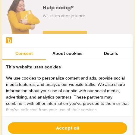
Hulp nodig?
Wij zitten voor je klaar.
Whatsapp ons
0162-231130
Consent
About cookies
Details
klantenservice@bazaaronline.nl
This website uses cookies
We use cookies to personalize content and ads, provide social
media features, and analyze our website traffic. We also share
information about your use of our site with our social media,
Ontvang de nieuwste aanbiedingen en promoties. We zullen
advertising, and analytics partners. These partners may
je niet spammen, beloofd.
combine it with other information you've provided to them or that
they've collected from your use of their services.
Abonneer
Accept all
* Lees hier de wettelijke beperkingen