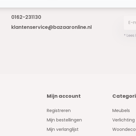
Bereikbaar van ma - vr 10:00 tot 17:00
niet 
0162-231130
klantenservice@bazaaronline.nl
* Lees
Mijn account
Categor
Registreren
Meubels
Mijn bestellingen
Verlichting
Mijn verlanglijst
Woondecor