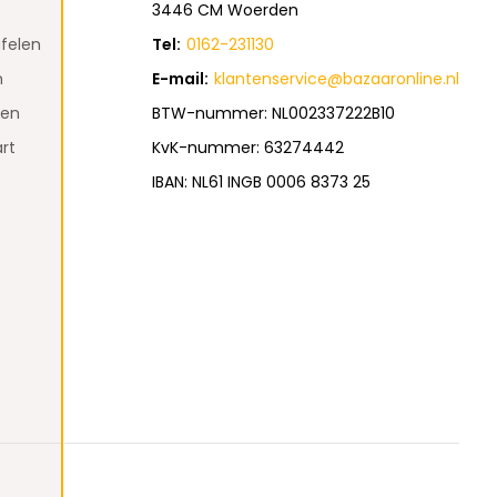
3446 CM Woerden
felen
Tel:
0162-231130
n
E-mail:
klantenservice@bazaaronline.nl
den
BTW-nummer: NL002337222B10
rt
KvK-nummer: 63274442
IBAN: NL61 INGB 0006 8373 25