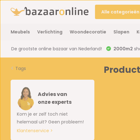
Alle categorieën
Meubels
Verlichting
Woondecoratie
Slapen
K
De grootste online bazaar van Nederland!
2000m2
sh
Produc
Tags
Advies van
onze experts
Kom je er zelf toch niet
helemaal uit? Geen probleem!
Klantenservice >