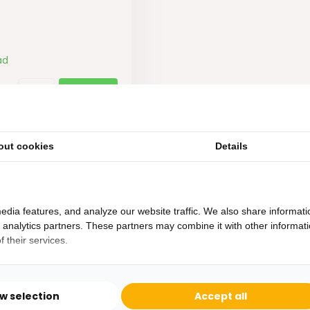
ad
out cookies
Details
edia features, and analyze our website traffic. We also share informati
d analytics partners. These partners may combine it with other informat
 their services.
Heb je een vraag?
Binnen 24 uur antwoord op je vraag!
ow selection
Accept all
Ontva