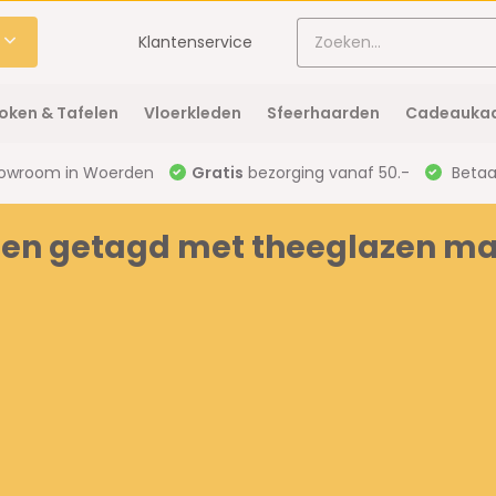
Klantenservice
oken & Tafelen
Vloerkleden
Sfeerhaarden
Cadeaukaa
owroom in Woerden
Gratis
bezorging vanaf 50.-
Betaal
ten getagd met theeglazen m