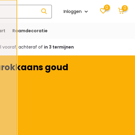
0
0
Inloggen
rt
Raamdecoratie
 vooraf, achteraf of
in 3 termijnen
arokkaans goud