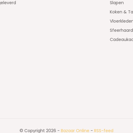
geleverd
Slapen
Koken & Ta
Vloerklede
Sfeerhaar
Cadeaukaa
© Copyright 2026 -
Bazaar Online
-
RSS-feed