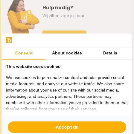
Hulp nodig?
Wij zitten voor je klaar.
Whatsapp ons
0162-231130
Consent
About cookies
Details
klantenservice@bazaaronline.nl
This website uses cookies
We use cookies to personalize content and ads, provide social
media features, and analyze our website traffic. We also share
information about your use of our site with our social media,
Ontvang de nieuwste aanbiedingen en promoties. We zullen
advertising, and analytics partners. These partners may
je niet spammen, beloofd.
combine it with other information you've provided to them or that
they've collected from your use of their services.
Abonneer
Accept all
* Lees hier de wettelijke beperkingen