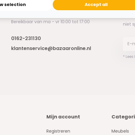
ow selection
Accept all
Binnen 24 uur antwoord op je vraag!
Ontva
Bereikbaar van ma - vr 10:00 tot 17:00
niet 
0162-231130
klantenservice@bazaaronline.nl
* Lees
Mijn account
Categor
Registreren
Meubels