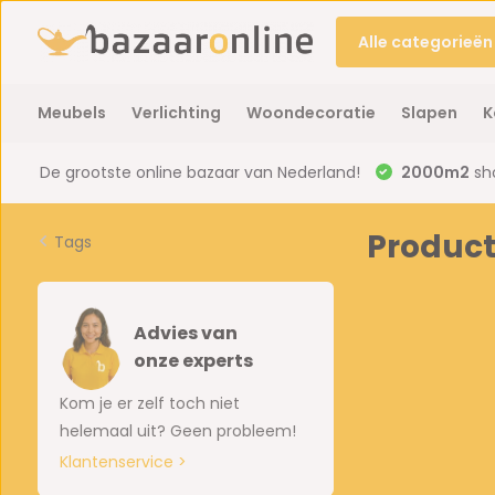
Alle categorieën
Meubels
Verlichting
Woondecoratie
Slapen
K
De grootste online bazaar van Nederland!
2000m2
sh
Product
Tags
Advies van
onze experts
Kom je er zelf toch niet
helemaal uit? Geen probleem!
Klantenservice >