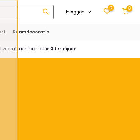
0
0
Inloggen
rt
Raamdecoratie
 vooraf, achteraf of
in 3 termijnen