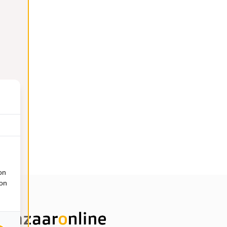
on
ion