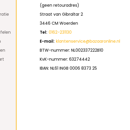
(geen retouradres)
atie
Straat van Gibraltar 2
3446 CM Woerden
felen
Tel:
0162-231130
n
E-mail:
klantenservice@bazaaronline.nl
den
BTW-nummer: NL002337222B10
rt
KvK-nummer: 63274442
IBAN: NL61 INGB 0006 8373 25