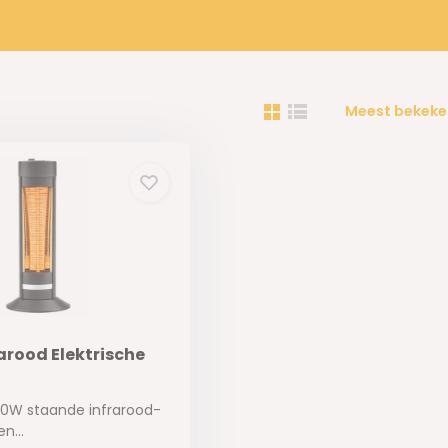
Meest bekeke
rarood Elektrische
00W staande infrarood-
n...