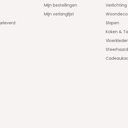
Mijn bestellingen
Verlichting
Mijn verlanglijst
Woondecor
geleverd
Slapen
Koken & Ta
Vloerklede
Sfeerhaar
Cadeaukaa