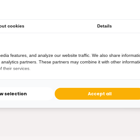
out cookies
Details
Heb je een vraag?
Binnen 24 uur antwoord op je vraag!
Ontva
edia features, and analyze our website traffic. We also share informati
Bereikbaar van ma - vr 10:00 tot 17:00
d analytics partners. These partners may combine it with other informat
niet 
 their services.
0162-231130
klantenservice@bazaaronline.nl
ow selection
Accept all
* Lees