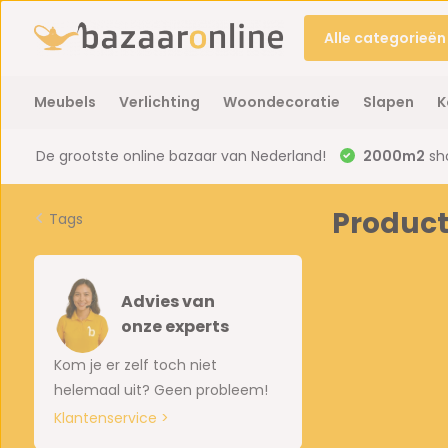
Alle categorieën
Meubels
Verlichting
Woondecoratie
Slapen
K
De grootste online bazaar van Nederland!
2000m2
sh
Product
Tags
Advies van
onze experts
Kom je er zelf toch niet
helemaal uit? Geen probleem!
Klantenservice >