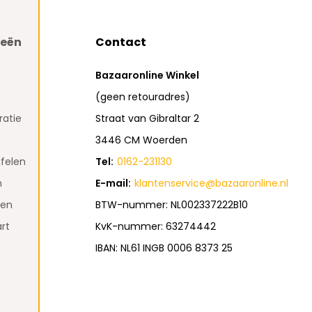
ieën
Contact
Bazaaronline Winkel
(geen retouradres)
atie
Straat van Gibraltar 2
3446 CM Woerden
felen
Tel:
0162-231130
n
E-mail:
klantenservice@bazaaronline.nl
den
BTW-nummer: NL002337222B10
rt
KvK-nummer: 63274442
IBAN: NL61 INGB 0006 8373 25