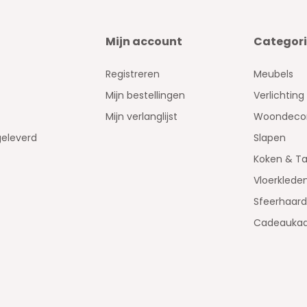
Mijn account
Categor
Registreren
Meubels
Mijn bestellingen
Verlichting
Mijn verlanglijst
Woondecor
geleverd
Slapen
Koken & Ta
Vloerklede
Sfeerhaar
Cadeaukaa