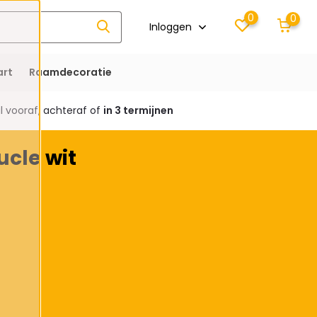
0
0
Inloggen
rt
Raamdecoratie
 vooraf, achteraf of
in 3 termijnen
cle wit