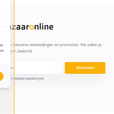
ng de nieuwste aanbiedingen en promoties. We zullen je
on
ion
spammen, beloofd.
Abonneer
 hier de wettelijke beperkingen