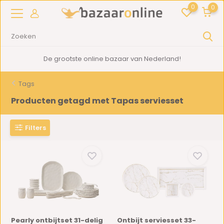
0
0
De grootste online bazaar van Nederland!
Tags
Producten getagd met Tapas serviesset
Filters
Pearly ontbijtset 31-delig
Ontbijt serviesset 33-