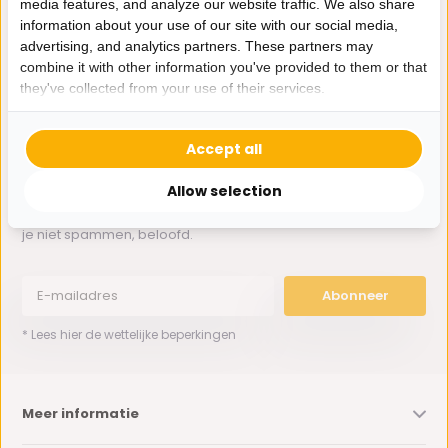
media features, and analyze our website traffic. We also share
Whatsapp ons
information about your use of our site with our social media,
advertising, and analytics partners. These partners may
0162-231130
combine it with other information you've provided to them or that
klantenservice@bazaaronline.nl
they've collected from your use of their services.
Accept all
Allow selection
Ontvang de nieuwste aanbiedingen en promoties. We zullen
je niet spammen, beloofd.
Abonneer
* Lees hier de wettelijke beperkingen
Meer informatie