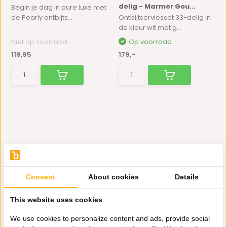
delig - Marmer Gou...
Begin je dag in pure luxe met
de Pearly ontbijts...
Ontbijtserviesset 33-delig in
de kleur wit met g...
Niet op voorraad
Op voorraad
119,95
179,-
Consent
About cookies
Details
Hulp nodig?
This website uses cookies
Wij zitten voor je klaar.
We use cookies to personalize content and ads, provide social