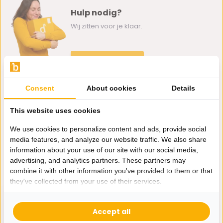
Hulp nodig?
Wij zitten voor je klaar.
Whatsapp ons
0162-231130
Consent
About cookies
Details
klantenservice@bazaaronline.nl
This website uses cookies
We use cookies to personalize content and ads, provide social
media features, and analyze our website traffic. We also share
information about your use of our site with our social media,
Ontvang de nieuwste aanbiedingen en promoties. We zullen
advertising, and analytics partners. These partners may
je niet spammen, beloofd.
combine it with other information you've provided to them or that
they've collected from your use of their services.
Abonneer
Accept all
* Lees hier de wettelijke beperkingen