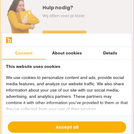
Hulp nodig?
Wij zitten voor je klaar.
Whatsapp ons
0162-231130
Consent
About cookies
Details
klantenservice@bazaaronline.nl
This website uses cookies
We use cookies to personalize content and ads, provide social
media features, and analyze our website traffic. We also share
information about your use of our site with our social media,
Ontvang de nieuwste aanbiedingen en promoties. We zullen
advertising, and analytics partners. These partners may
je niet spammen, beloofd.
combine it with other information you've provided to them or that
they've collected from your use of their services.
Abonneer
Accept all
* Lees hier de wettelijke beperkingen