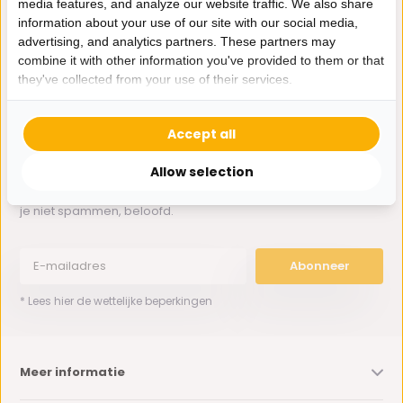
media features, and analyze our website traffic. We also share
Whatsapp ons
information about your use of our site with our social media,
advertising, and analytics partners. These partners may
0162-231130
combine it with other information you've provided to them or that
klantenservice@bazaaronline.nl
they've collected from your use of their services.
Accept all
Allow selection
Ontvang de nieuwste aanbiedingen en promoties. We zullen
je niet spammen, beloofd.
Abonneer
* Lees hier de wettelijke beperkingen
Meer informatie