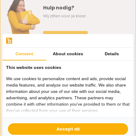
Hulp nodig?
Wij zitten voor je klaar.
Whatsapp ons
0162-231130
Consent
About cookies
Details
klantenservice@bazaaronline.nl
This website uses cookies
We use cookies to personalize content and ads, provide social
media features, and analyze our website traffic. We also share
information about your use of our site with our social media,
Ontvang de nieuwste aanbiedingen en promoties. We zullen
advertising, and analytics partners. These partners may
je niet spammen, beloofd.
combine it with other information you've provided to them or that
they've collected from your use of their services.
Abonneer
Accept all
* Lees hier de wettelijke beperkingen