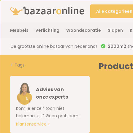
Alle categorieën
Meubels
Verlichting
Woondecoratie
Slapen
K
De grootste online bazaar van Nederland!
2000m2
sh
Product
Tags
Advies van
onze experts
Kom je er zelf toch niet
helemaal uit? Geen probleem!
Klantenservice >