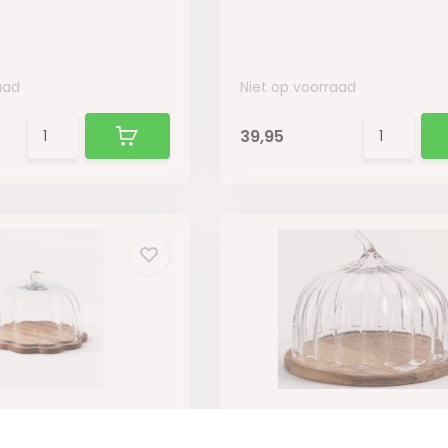
aad
Niet op voorraad
39,95
au Cloudy -
Taartplateau Woody – ⌀