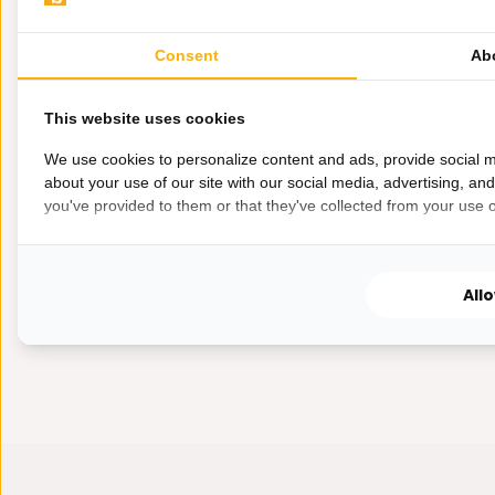
Acaciahout
Stijlvol taar
Consent
Ab
met glazen ...
This website uses cookies
We use cookies to personalize content and ads, provide social m
Op voorra
about your use of our site with our social media, advertising, an
you've provided to them or that they've collected from your use of
39,95
All
2000