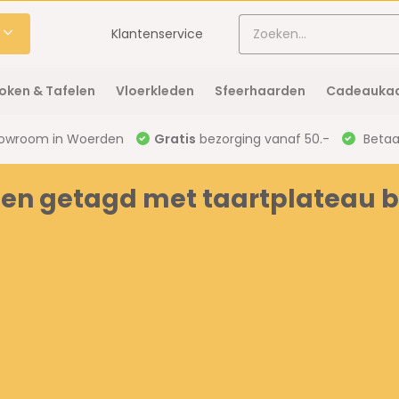
Klantenservice
oken & Tafelen
Vloerkleden
Sfeerhaarden
Cadeaukaa
owroom in Woerden
Gratis
bezorging vanaf 50.-
Betaal
en getagd met taartplateau bo