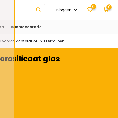
0
0
Inloggen
rt
Raamdecoratie
 vooraf, achteraf of
in 3 termijnen
rosilicaat glas