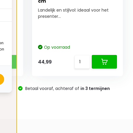
cm
r het
Landelijk en stijlvol: ideaal voor het
presenter...
on
Op voorraad
ion
44,99
-
Betaal vooraf, achteraf of
in 3 termijnen