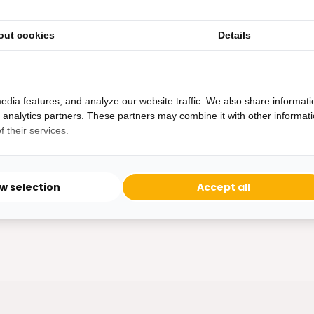
 – ⌀ 26,5 cm
Landelijk en stijlvol: ideaal voo
presenter...
tplateau van acaciahout
out cookies
Details
edia features, and analyze our website traffic. We also share informati
ad
Op voorraad
d analytics partners. These partners may combine it with other informat
 their services.
39,99
ow selection
Accept all
m2
showroom in Woerden
Gratis
bezorging vanaf 50.