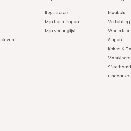
Registreren
Meubels
Mijn bestellingen
Verlichting
Mijn verlanglijst
Woondecor
geleverd
Slapen
Koken & Ta
Vloerklede
Sfeerhaar
Cadeaukaa