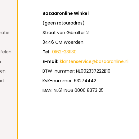
Bazaaronline Winkel
(geen retouradres)
atie
Straat van Gibraltar 2
3446 CM Woerden
felen
Tel:
0162-231130
n
E-mail:
klantenservice@bazaaronline.nl
den
BTW-nummer: NL002337222B10
rt
KvK-nummer: 63274442
IBAN: NL61 INGB 0006 8373 25