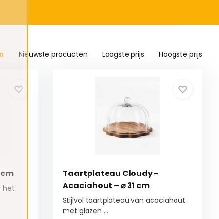
n
Nieuwste producten
Laagste prijs
Hoogste prijs
6 cm
Taartplateau Cloudy -
Acaciahout – ⌀ 31 cm
r het
Stijlvol taartplateau van acaciahout
met glazen ...