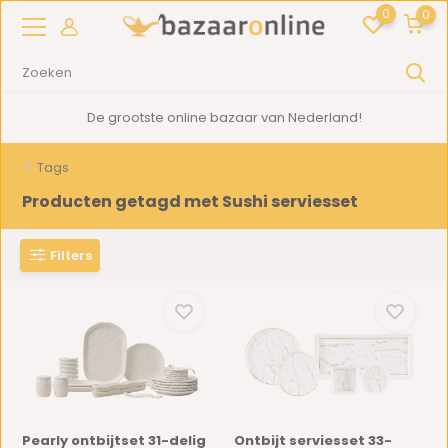
0
0
De grootste online bazaar van Nederland!
Tags
Producten getagd met Sushi serviesset
Filters
Pearly ontbijtset 31-delig
Ontbijt serviesset 33-