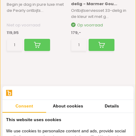
delig - Marmer Gou...
Begin je dag in pure luxe met
de Pearly ontbijts...
Ontbijtserviesset 33-delig in
de kleur wit met g...
Niet op voorraad
Op voorraad
119,95
179,-
Consent
About cookies
Details
Hulp nodig?
This website uses cookies
Wij zitten voor je klaar.
We use cookies to personalize content and ads, provide social