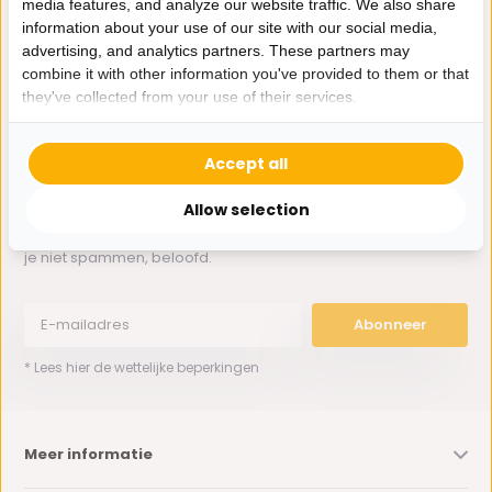
media features, and analyze our website traffic. We also share
Whatsapp ons
information about your use of our site with our social media,
advertising, and analytics partners. These partners may
0162-231130
combine it with other information you've provided to them or that
klantenservice@bazaaronline.nl
they've collected from your use of their services.
Accept all
Allow selection
Ontvang de nieuwste aanbiedingen en promoties. We zullen
je niet spammen, beloofd.
Abonneer
* Lees hier de wettelijke beperkingen
Meer informatie