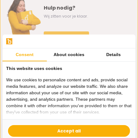
Hulp nodig?
Wij zitten voor je klaar.
Whatsapp ons
0162-231130
Consent
About cookies
Details
klantenservice@bazaaronline.nl
This website uses cookies
We use cookies to personalize content and ads, provide social
media features, and analyze our website traffic. We also share
information about your use of our site with our social media,
Ontvang de nieuwste aanbiedingen en promoties. We zullen
advertising, and analytics partners. These partners may
je niet spammen, beloofd.
combine it with other information you've provided to them or that
they've collected from your use of their services.
Abonneer
Accept all
* Lees hier de wettelijke beperkingen