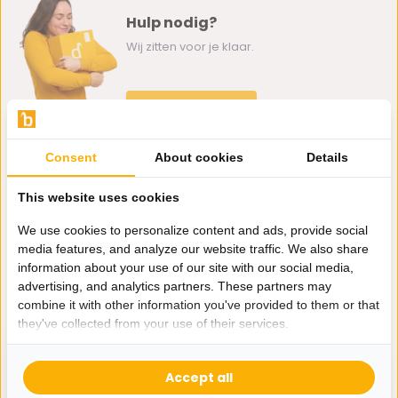
Hulp nodig?
Wij zitten voor je klaar.
Whatsapp ons
0162-231130
Consent
About cookies
Details
klantenservice@bazaaronline.nl
This website uses cookies
We use cookies to personalize content and ads, provide social
media features, and analyze our website traffic. We also share
information about your use of our site with our social media,
Ontvang de nieuwste aanbiedingen en promoties. We zullen
advertising, and analytics partners. These partners may
je niet spammen, beloofd.
combine it with other information you've provided to them or that
they've collected from your use of their services.
Abonneer
Accept all
* Lees hier de wettelijke beperkingen