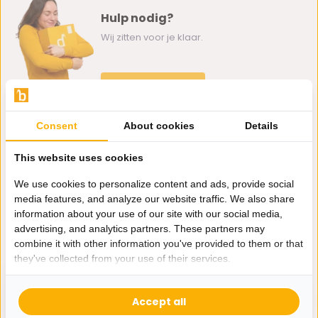
Hulp nodig?
Wij zitten voor je klaar.
Whatsapp ons
0162-231130
Consent
About cookies
Details
klantenservice@bazaaronline.nl
This website uses cookies
We use cookies to personalize content and ads, provide social
media features, and analyze our website traffic. We also share
information about your use of our site with our social media,
Ontvang de nieuwste aanbiedingen en promoties. We zullen
advertising, and analytics partners. These partners may
je niet spammen, beloofd.
combine it with other information you've provided to them or that
they've collected from your use of their services.
Abonneer
Accept all
* Lees hier de wettelijke beperkingen