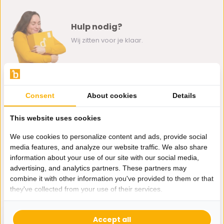
Hulp nodig?
Wij zitten voor je klaar.
Whatsapp ons
Consent
About cookies
Details
0162-231130
klantenservice@bazaaronline.nl
This website uses cookies
We use cookies to personalize content and ads, provide social
media features, and analyze our website traffic. We also share
information about your use of our site with our social media,
advertising, and analytics partners. These partners may
Ontvang de nieuwste aanbiedingen en promoties. We zullen
combine it with other information you've provided to them or that
je niet spammen, beloofd.
they've collected from your use of their services.
Abonneer
Accept all