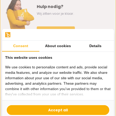
Hulp nodig?
Wij zitten voor je klaar.
Whatsapp ons
0162-231130
Consent
About cookies
Details
klantenservice@bazaaronline.nl
This website uses cookies
We use cookies to personalize content and ads, provide social
media features, and analyze our website traffic. We also share
information about your use of our site with our social media,
Ontvang de nieuwste aanbiedingen en promoties. We zullen
advertising, and analytics partners. These partners may
je niet spammen, beloofd.
combine it with other information you've provided to them or that
they've collected from your use of their services.
Abonneer
Accept all
* Lees hier de wettelijke beperkingen