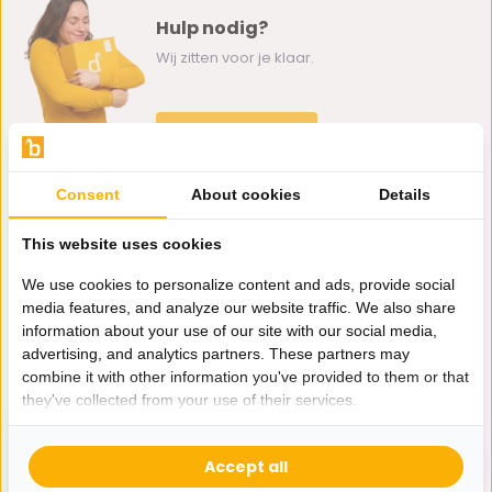
Hulp nodig?
Wij zitten voor je klaar.
Whatsapp ons
0162-231130
Consent
About cookies
Details
klantenservice@bazaaronline.nl
This website uses cookies
We use cookies to personalize content and ads, provide social
media features, and analyze our website traffic. We also share
information about your use of our site with our social media,
Ontvang de nieuwste aanbiedingen en promoties. We zullen
advertising, and analytics partners. These partners may
je niet spammen, beloofd.
combine it with other information you've provided to them or that
they've collected from your use of their services.
Abonneer
Accept all
* Lees hier de wettelijke beperkingen