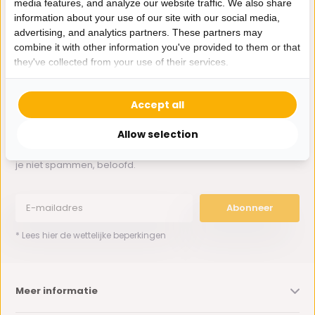
media features, and analyze our website traffic. We also share
Whatsapp ons
information about your use of our site with our social media,
advertising, and analytics partners. These partners may
0162-231130
combine it with other information you've provided to them or that
klantenservice@bazaaronline.nl
they've collected from your use of their services.
Accept all
Allow selection
Ontvang de nieuwste aanbiedingen en promoties. We zullen
je niet spammen, beloofd.
Abonneer
* Lees hier de wettelijke beperkingen
Meer informatie