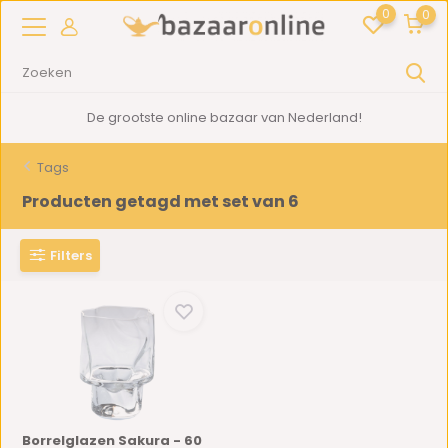
0
0
De grootste online bazaar van Nederland!
Tags
Producten getagd met set van 6
Filters
Borrelglazen Sakura - 60