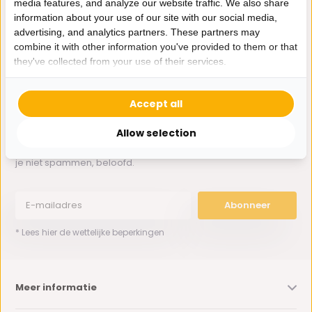
media features, and analyze our website traffic. We also share
Whatsapp ons
information about your use of our site with our social media,
advertising, and analytics partners. These partners may
0162-231130
combine it with other information you've provided to them or that
klantenservice@bazaaronline.nl
they've collected from your use of their services.
Accept all
Allow selection
Ontvang de nieuwste aanbiedingen en promoties. We zullen
je niet spammen, beloofd.
Abonneer
* Lees hier de wettelijke beperkingen
Meer informatie