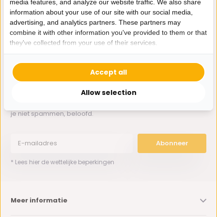
media features, and analyze our website traffic. We also share
Whatsapp ons
information about your use of our site with our social media,
advertising, and analytics partners. These partners may
0162-231130
combine it with other information you've provided to them or that
klantenservice@bazaaronline.nl
they've collected from your use of their services.
Accept all
Allow selection
Ontvang de nieuwste aanbiedingen en promoties. We zullen
je niet spammen, beloofd.
Abonneer
* Lees hier de wettelijke beperkingen
Meer informatie