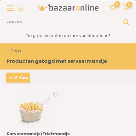
0
0
De grootste online bazaar van Nederland!
Tags
Producten getagd met serveermandje
Filters
Serveermandje/Frietmandje