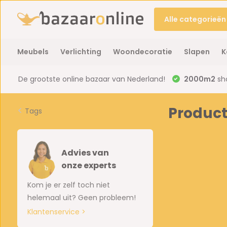
Alle categorieën
Meubels
Verlichting
Woondecoratie
Slapen
K
De grootste online bazaar van Nederland!
2000m2
sh
Product
Tags
Advies van
onze experts
Kom je er zelf toch niet
helemaal uit? Geen probleem!
Klantenservice >