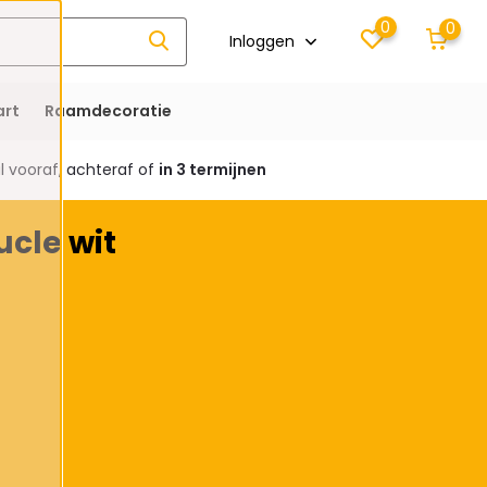
0
0
Inloggen
rt
Raamdecoratie
 vooraf, achteraf of
in 3 termijnen
cle wit