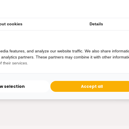
out cookies
Details
Heb je een vraag?
Binnen 24 uur antwoord op je vraag!
Ontva
edia features, and analyze our website traffic. We also share informati
Bereikbaar van ma - vr 10:00 tot 17:00
d analytics partners. These partners may combine it with other informat
niet 
 their services.
0162-231130
klantenservice@bazaaronline.nl
ow selection
Accept all
* Lees