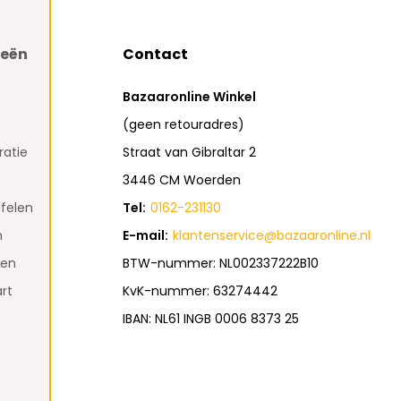
ieën
Contact
Bazaaronline Winkel
(geen retouradres)
atie
Straat van Gibraltar 2
3446 CM Woerden
felen
Tel:
0162-231130
n
E-mail:
klantenservice@bazaaronline.nl
den
BTW-nummer: NL002337222B10
rt
KvK-nummer: 63274442
IBAN: NL61 INGB 0006 8373 25