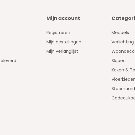
Mijn account
Categor
Registreren
Meubels
Mijn bestellingen
Verlichting
Mijn verlanglijst
Woondecor
geleverd
Slapen
Koken & Ta
Vloerklede
Sfeerhaar
Cadeaukaa