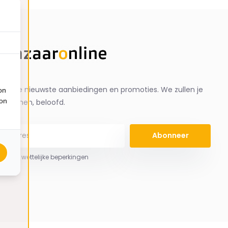
ng de nieuwste aanbiedingen en promoties. We zullen je
on
ion
spammen, beloofd.
Abonneer
 hier de wettelijke beperkingen