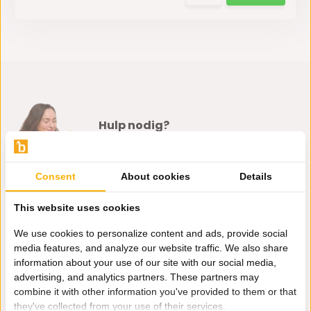
Hulp nodig?
Wij zitten voor je klaar.
Consent
About cookies
Details
Whatsapp ons
This website uses cookies
0162-231130
We use cookies to personalize content and ads, provide social
klantenservice@bazaaronline.nl
media features, and analyze our website traffic. We also share
information about your use of our site with our social media,
advertising, and analytics partners. These partners may
combine it with other information you've provided to them or that
they've collected from your use of their services.