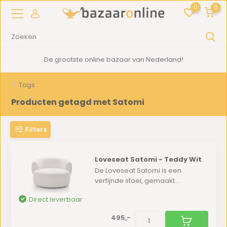
0
0
De grootste online bazaar van Nederland!
Tags
Producten getagd met Satomi
Filters
Loveseat Satomi - Teddy Wit
De Loveseat Satomi is een
verfijnde stoel, gemaakt...
Direct leverbaar
495,-