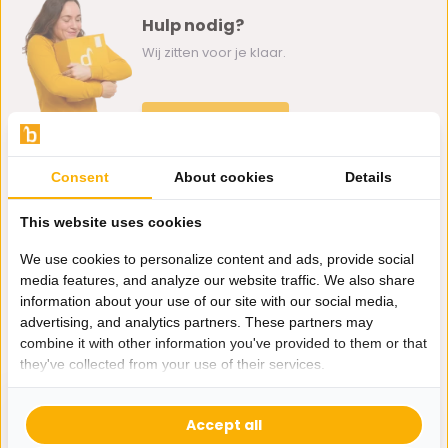
Hulp nodig?
Wij zitten voor je klaar.
Whatsapp ons
0162-231130
Consent
About cookies
Details
klantenservice@bazaaronline.nl
This website uses cookies
We use cookies to personalize content and ads, provide social
media features, and analyze our website traffic. We also share
information about your use of our site with our social media,
Ontvang de nieuwste aanbiedingen en promoties. We zullen
advertising, and analytics partners. These partners may
je niet spammen, beloofd.
combine it with other information you've provided to them or that
they've collected from your use of their services.
Abonneer
Accept all
* Lees hier de wettelijke beperkingen