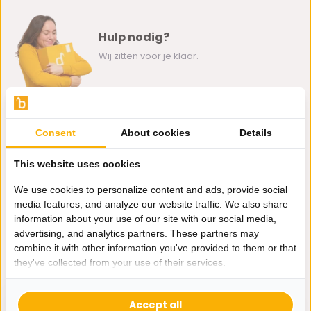
Hulp nodig?
Wij zitten voor je klaar.
Whatsapp ons
Consent
About cookies
Details
0162-231130
klantenservice@bazaaronline.nl
This website uses cookies
We use cookies to personalize content and ads, provide social
media features, and analyze our website traffic. We also share
information about your use of our site with our social media,
advertising, and analytics partners. These partners may
Ontvang de nieuwste aanbiedingen en promoties. We zullen
combine it with other information you've provided to them or that
je niet spammen, beloofd.
they've collected from your use of their services.
Abonneer
Accept all