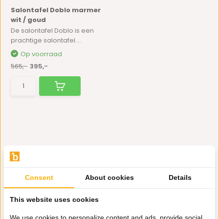
Salontafel Doblo marmer
wit / goud
De salontafel Doblo is een
prachtige salontafel....
Op voorraad
565,-
395,-
Consent
About cookies
Details
Hulp nodig?
This website uses cookies
Wij zitten voor je klaar.
We use cookies to personalize content and ads, provide social