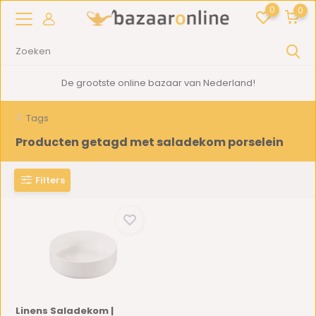
0
0
De grootste online bazaar van Nederland!
Tags
Producten getagd met saladekom porselein
Filters
Linens Saladekom |