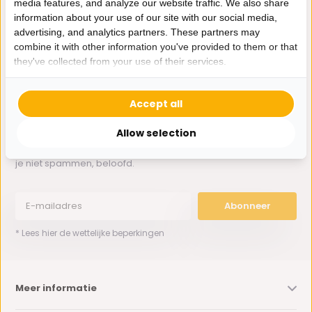
media features, and analyze our website traffic. We also share
Whatsapp ons
information about your use of our site with our social media,
advertising, and analytics partners. These partners may
0162-231130
combine it with other information you've provided to them or that
klantenservice@bazaaronline.nl
they've collected from your use of their services.
Accept all
Allow selection
Ontvang de nieuwste aanbiedingen en promoties. We zullen
je niet spammen, beloofd.
Abonneer
* Lees hier de wettelijke beperkingen
Meer informatie