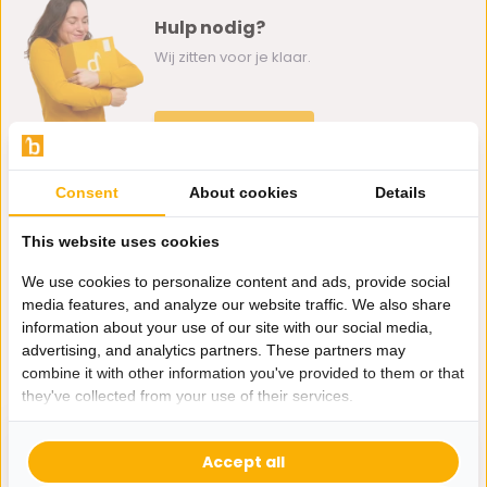
Hulp nodig?
Wij zitten voor je klaar.
Whatsapp ons
0162-231130
Consent
About cookies
Details
klantenservice@bazaaronline.nl
This website uses cookies
We use cookies to personalize content and ads, provide social
media features, and analyze our website traffic. We also share
information about your use of our site with our social media,
Ontvang de nieuwste aanbiedingen en promoties. We zullen
advertising, and analytics partners. These partners may
je niet spammen, beloofd.
combine it with other information you've provided to them or that
they've collected from your use of their services.
Abonneer
Accept all
* Lees hier de wettelijke beperkingen