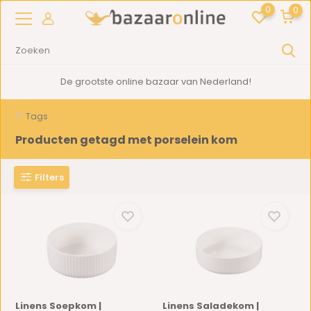
0
0
De grootste online bazaar van Nederland!
Tags
Producten getagd met porselein kom
Filters
Linens Soepkom |
Linens Saladekom |