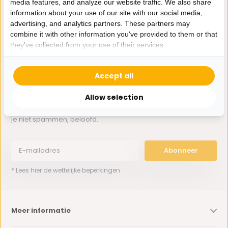
media features, and analyze our website traffic. We also share
Whatsapp ons
information about your use of our site with our social media,
advertising, and analytics partners. These partners may
0162-231130
combine it with other information you've provided to them or that
klantenservice@bazaaronline.nl
they've collected from your use of their services.
Accept all
Allow selection
Ontvang de nieuwste aanbiedingen en promoties. We zullen
je niet spammen, beloofd.
Abonneer
* Lees hier de wettelijke beperkingen
Meer informatie