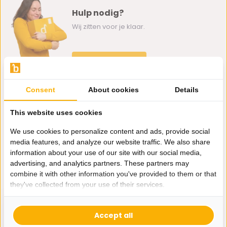
Hulp nodig?
Wij zitten voor je klaar.
Whatsapp ons
0162-231130
Consent
About cookies
Details
klantenservice@bazaaronline.nl
This website uses cookies
We use cookies to personalize content and ads, provide social
media features, and analyze our website traffic. We also share
information about your use of our site with our social media,
Ontvang de nieuwste aanbiedingen en promoties. We zullen
advertising, and analytics partners. These partners may
je niet spammen, beloofd.
combine it with other information you've provided to them or that
they've collected from your use of their services.
Abonneer
Accept all
* Lees hier de wettelijke beperkingen