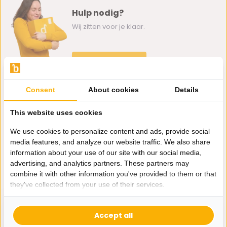
Hulp nodig?
Wij zitten voor je klaar.
Whatsapp ons
0162-231130
Consent
About cookies
Details
klantenservice@bazaaronline.nl
This website uses cookies
We use cookies to personalize content and ads, provide social
media features, and analyze our website traffic. We also share
information about your use of our site with our social media,
Ontvang de nieuwste aanbiedingen en promoties. We zullen
advertising, and analytics partners. These partners may
je niet spammen, beloofd.
combine it with other information you've provided to them or that
they've collected from your use of their services.
Abonneer
Accept all
* Lees hier de wettelijke beperkingen