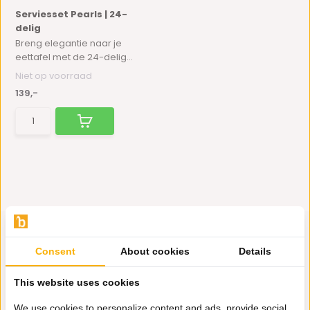
Serviesset Pearls | 24-
delig
Breng elegantie naar je
eettafel met de 24-delig...
Niet op voorraad
139,-
Consent
About cookies
Details
Hulp nodig?
This website uses cookies
Wij zitten voor je klaar.
We use cookies to personalize content and ads, provide social