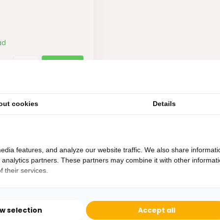
ad
out cookies
Details
edia features, and analyze our website traffic. We also share informati
d analytics partners. These partners may combine it with other informat
 their services.
Heb je een vraag?
Binnen 24 uur antwoord op je vraag!
ow selection
Accept all
Ontva