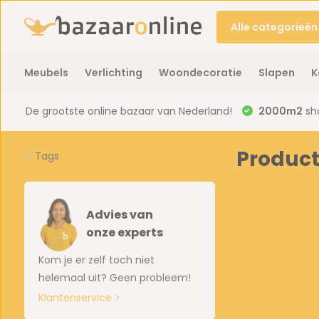
Alle categorieën
Meubels
Verlichting
Woondecoratie
Slapen
K
De grootste online bazaar van Nederland!
2000m2
sh
Product
Tags
Advies van
onze experts
Kom je er zelf toch niet
helemaal uit? Geen probleem!
Klantenservice >