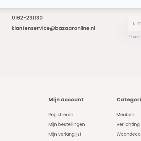
Bereikbaar van ma - vr 10:00 tot 17:00
niet 
0162-231130
klantenservice@bazaaronline.nl
* Lees
Mijn account
Categor
Registreren
Meubels
Mijn bestellingen
Verlichting
Mijn verlanglijst
Woondecor