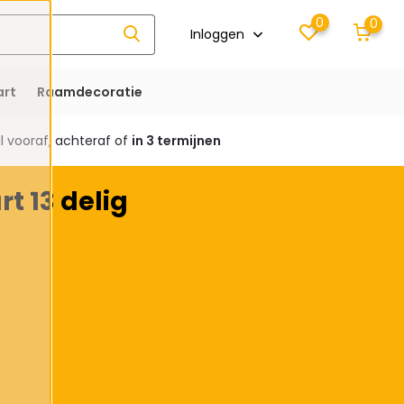
0
0
Inloggen
rt
Raamdecoratie
 vooraf, achteraf of
in 3 termijnen
t 13 delig