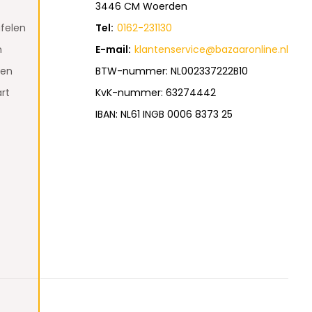
3446 CM Woerden
felen
Tel:
0162-231130
n
E-mail:
klantenservice@bazaaronline.nl
den
BTW-nummer: NL002337222B10
rt
KvK-nummer: 63274442
IBAN: NL61 INGB 0006 8373 25