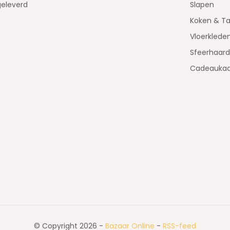
geleverd
Slapen
Koken & Ta
Vloerklede
Sfeerhaar
Cadeaukaa
© Copyright 2026 -
Bazaar Online
-
RSS-feed