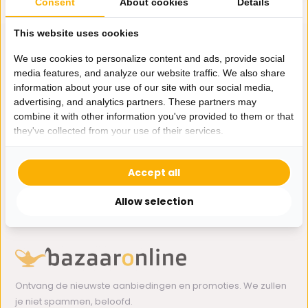
Consent
About cookies
Details
This website uses cookies
We use cookies to personalize content and ads, provide social
media features, and analyze our website traffic. We also share
Hulp nodig?
information about your use of our site with our social media,
advertising, and analytics partners. These partners may
Wij zitten voor je klaar.
combine it with other information you've provided to them or that
they've collected from your use of their services.
Whatsapp ons
Accept all
0162-231130
klantenservice@bazaaronline.nl
Allow selection
Ontvang de nieuwste aanbiedingen en promoties. We zullen
je niet spammen, beloofd.