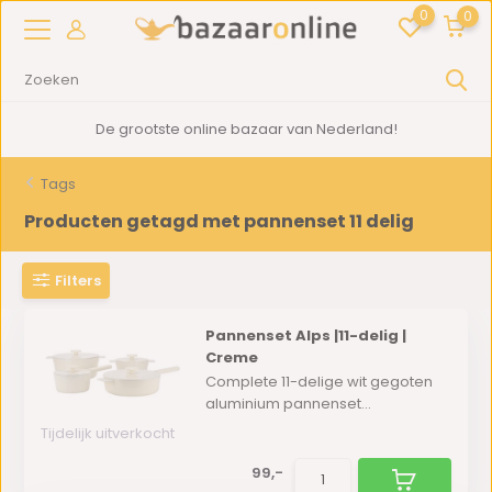
0
0
De grootste online bazaar van Nederland!
Tags
Producten getagd met pannenset 11 delig
Filters
Pannenset Alps |11-delig |
Creme
Complete 11-delige wit gegoten
aluminium pannenset...
Tijdelijk uitverkocht
99,-