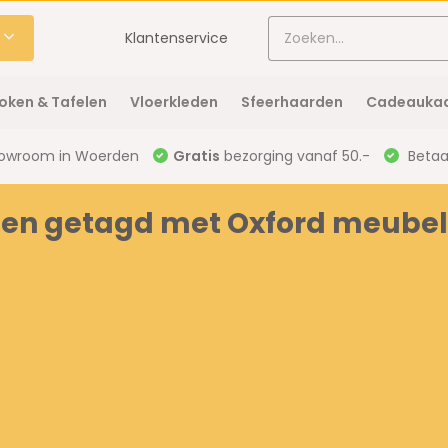
Klantenservice
oken & Tafelen
Vloerkleden
Sfeerhaarden
Cadeaukaa
owroom in Woerden
Gratis
bezorging vanaf 50.-
Betaal
ten getagd met Oxford meube