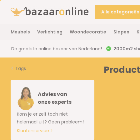
Alle categorieën
Meubels
Verlichting
Woondecoratie
Slapen
K
De grootste online bazaar van Nederland!
2000m2
sh
Produc
Tags
Advies van
onze experts
Kom je er zelf toch niet
helemaal uit? Geen probleem!
Klantenservice >