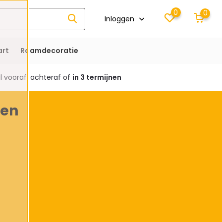
0
0
Inloggen
rt
Raamdecoratie
 vooraf, achteraf of
in 3 termijnen
len