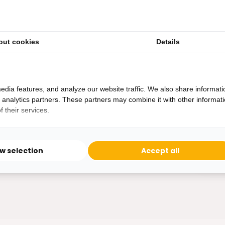
out cookies
Details
Heb je een vraag?
Binnen 24 uur antwoord op je vraag!
Ontva
edia features, and analyze our website traffic. We also share informati
Bereikbaar van ma - vr 10:00 tot 17:00
d analytics partners. These partners may combine it with other informat
niet 
 their services.
0162-231130
klantenservice@bazaaronline.nl
ow selection
Accept all
* Lees