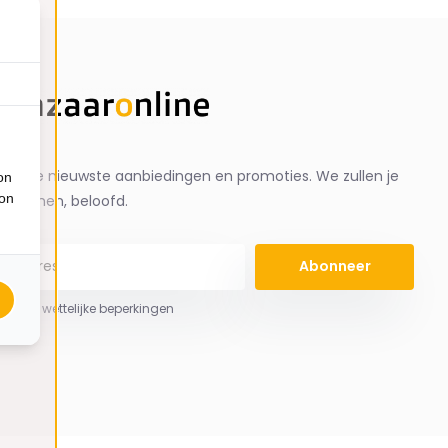
ng de nieuwste aanbiedingen en promoties. We zullen je
on
ion
spammen, beloofd.
Abonneer
 hier de wettelijke beperkingen