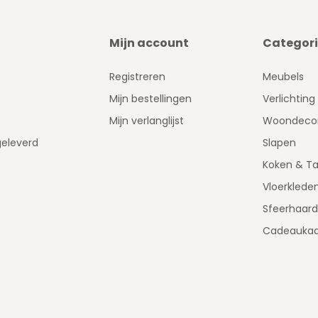
Mijn account
Categor
Registreren
Meubels
Mijn bestellingen
Verlichting
Mijn verlanglijst
Woondecor
geleverd
Slapen
Koken & Ta
Vloerklede
Sfeerhaar
Cadeaukaa