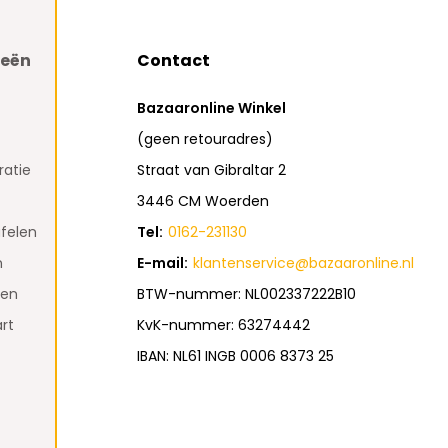
ieën
Contact
Bazaaronline Winkel
(geen retouradres)
atie
Straat van Gibraltar 2
3446 CM Woerden
felen
Tel:
0162-231130
n
E-mail:
klantenservice@bazaaronline.nl
den
BTW-nummer: NL002337222B10
rt
KvK-nummer: 63274442
IBAN: NL61 INGB 0006 8373 25