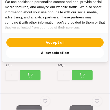
We use cookies to personalize content and ads, provide social
media features, and analyze our website traffic. We also share
information about your use of our site with our social media,
advertising, and analytics partners. These partners may
combine it with other information you've provided to them or that
they've collected from your use of their services.
Met gratis lichtbron
Met gratis lichtbronnen
Moderne Plafondspot
Moderne Plafondspot
Quadrado - dimbaar 1...
Quadrado - dimbaar 2...
Accept all
De Quadrado plafondspot
De Quadrado plafondspot
past in ieders interieur...
past in ieders interieur...
Allow selection
Op voorraad
Op voorraad
29,-
49,-