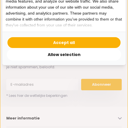
media features, and analyze our website traffic. We also share
Whatsapp ons
information about your use of our site with our social media,
advertising, and analytics partners. These partners may
0162-231130
combine it with other information you've provided to them or that
klantenservice@bazaaronline.nl
they've collected from your use of their services.
Accept all
Allow selection
Ontvang de nieuwste aanbiedingen en promoties. We zullen
je niet spammen, beloofd.
Abonneer
* Lees hier de wettelijke beperkingen
Meer informatie