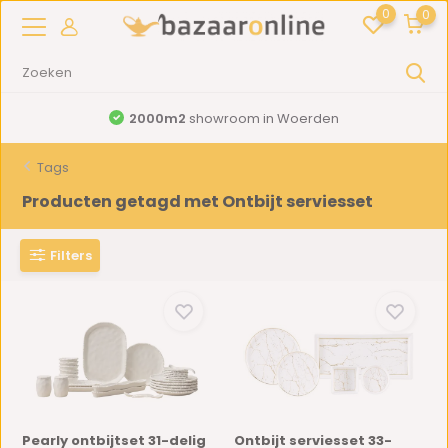
0
0
2000m2
showroom in Woerden
Tags
Producten getagd met Ontbijt serviesset
Filters
Pearly ontbijtset 31-delig
Ontbijt serviesset 33-