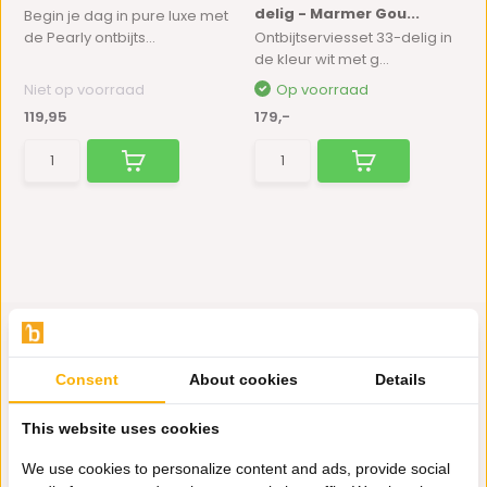
delig - Marmer Gou...
Begin je dag in pure luxe met
de Pearly ontbijts...
Ontbijtserviesset 33-delig in
de kleur wit met g...
Niet op voorraad
Op voorraad
119,95
179,-
Consent
About cookies
Details
Hulp nodig?
This website uses cookies
Wij zitten voor je klaar.
We use cookies to personalize content and ads, provide social