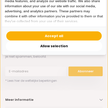
media features, and analyze our website traffic. We also share
Whatsapp ons
information about your use of our site with our social media,
advertising, and analytics partners. These partners may
0162-231130
combine it with other information you've provided to them or that
klantenservice@bazaaronline.nl
they've collected from your use of their services.
Accept all
Allow selection
Ontvang de nieuwste aanbiedingen en promoties. We zullen
je niet spammen, beloofd.
Abonneer
* Lees hier de wettelijke beperkingen
Meer informatie