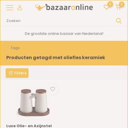
0
0
De grootste online bazaar van Nederland!
Tags
Producten getagd met oliefles keramiek
Filters
Luxe Olie- en Azijnstel