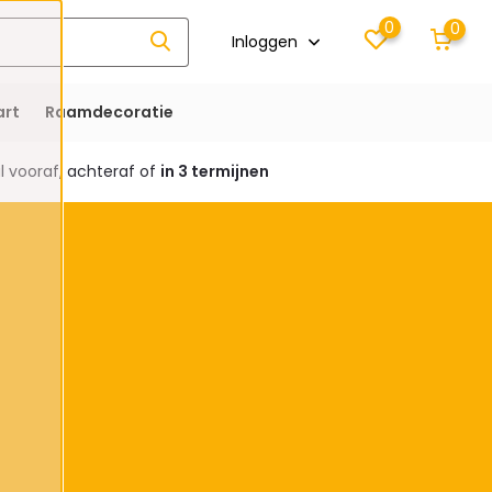
0
0
Inloggen
rt
Raamdecoratie
 vooraf, achteraf of
in 3 termijnen