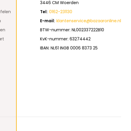
3446 CM Woerden
felen
Tel:
0162-231130
n
E-mail:
klantenservice@bazaaronline.nl
den
BTW-nummer: NL002337222B10
rt
KvK-nummer: 63274442
IBAN: NL61 INGB 0006 8373 25