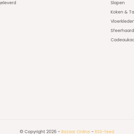
geleverd
Slapen
Koken & Ta
Vloerklede
Sfeerhaar
Cadeaukaa
© Copyright 2026 -
Bazaar Online
-
RSS-feed