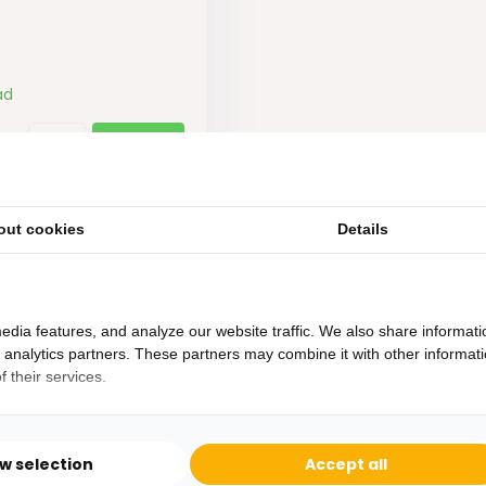
ad
out cookies
Details
edia features, and analyze our website traffic. We also share informati
d analytics partners. These partners may combine it with other informat
 their services.
Heb je een vraag?
Binnen 24 uur antwoord op je vraag!
ow selection
Accept all
Ontva