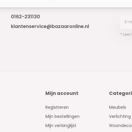
Bereikbaar van ma - vr 10:00 tot 17:00
niet 
0162-231130
klantenservice@bazaaronline.nl
* Lees
Mijn account
Categor
Registreren
Meubels
Mijn bestellingen
Verlichting
Mijn verlanglijst
Woondecor