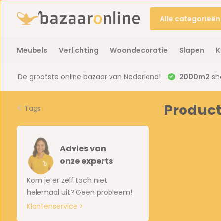
Alle categorieën
Meubels
Verlichting
Woondecoratie
Slapen
K
De grootste online bazaar van Nederland!
2000m2
sh
Product
Tags
Advies van
onze experts
Kom je er zelf toch niet
helemaal uit? Geen probleem!
Klantenservice >