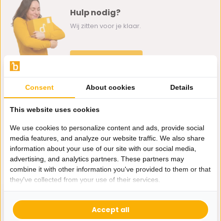
Hulp nodig?
Wij zitten voor je klaar.
Whatsapp ons
0162-231130
Consent
About cookies
Details
klantenservice@bazaaronline.nl
This website uses cookies
We use cookies to personalize content and ads, provide social
media features, and analyze our website traffic. We also share
information about your use of our site with our social media,
Ontvang de nieuwste aanbiedingen en promoties. We zullen
advertising, and analytics partners. These partners may
je niet spammen, beloofd.
combine it with other information you've provided to them or that
they've collected from your use of their services.
Abonneer
Accept all
* Lees hier de wettelijke beperkingen