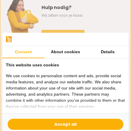
Hulp nodig?
Wij zitten voor je klaar.
Whatsapp ons
0162-231130
Consent
About cookies
Details
klantenservice@bazaaronline.nl
This website uses cookies
We use cookies to personalize content and ads, provide social
media features, and analyze our website traffic. We also share
information about your use of our site with our social media,
Ontvang de nieuwste aanbiedingen en promoties. We zullen
advertising, and analytics partners. These partners may
je niet spammen, beloofd.
combine it with other information you've provided to them or that
they've collected from your use of their services.
Abonneer
Accept all
* Lees hier de wettelijke beperkingen